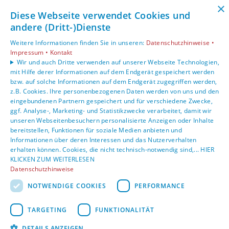
×
Unsere Bereiche
Diese Webseite verwendet Cookies und
Privatkunden
andere (Dritt-)Dienste
Karriere
Unternehmen
Weitere Informationen finden Sie in unseren:
Datenschutzhinweise •
Impressum •
Kontakt
Kontakt
Wir und auch Dritte verwenden auf unserer Webseite Technologien,
mit Hilfe derer Informationen auf dem Endgerät gespeichert werden
bzw. auf solche Informationen auf dem Endgerät zugegriffen werden,
z.B. Cookies. Ihre personenbezogenen Daten werden von uns und den
eingebundenen Partnern gespeichert und für verschiedene Zwecke,
ggf. Analyse-, Marketing- und Statistikzwecke verarbeitet, damit wir
unseren Webseitenbesuchern personalisierte Anzeigen oder Inhalte
bereitstellen, Funktionen für soziale Medien anbieten und
Informationen über deren Interessen und das Nutzerverhalten
erhalten können. Cookies, die nicht technisch-notwendig sind,... HIER
KLICKEN ZUM WEITERLESEN
Datenschutzhinweise
NOTWENDIGE COOKIES
PERFORMANCE
TARGETING
FUNKTIONALITÄT
DETAILS ANZEIGEN