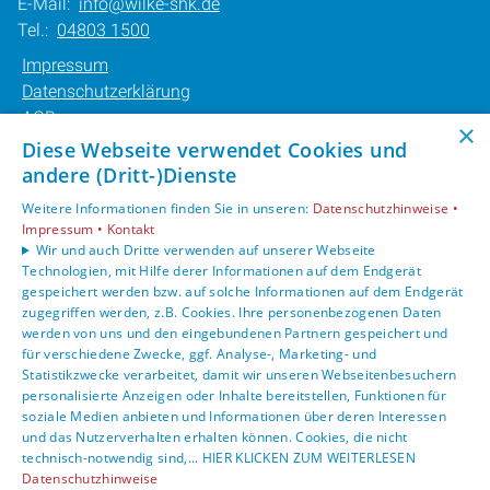
E-Mail:
info@wilke-shk.de
Tel.:
04803 1500
Impressum
Datenschutzerklärung
AGB
×
Barrierefreiheitserklärung
Diese Webseite verwendet Cookies und
andere (Dritt-)Dienste
Unsere Bereiche
Weitere Informationen finden Sie in unseren:
Datenschutzhinweise •
Privatkunden
Impressum •
Kontakt
Karriere
Wir und auch Dritte verwenden auf unserer Webseite
Technologien, mit Hilfe derer Informationen auf dem Endgerät
Unternehmen
gespeichert werden bzw. auf solche Informationen auf dem Endgerät
Kontakt
zugegriffen werden, z.B. Cookies. Ihre personenbezogenen Daten
werden von uns und den eingebundenen Partnern gespeichert und
für verschiedene Zwecke, ggf. Analyse-, Marketing- und
Statistikzwecke verarbeitet, damit wir unseren Webseitenbesuchern
personalisierte Anzeigen oder Inhalte bereitstellen, Funktionen für
soziale Medien anbieten und Informationen über deren Interessen
und das Nutzerverhalten erhalten können. Cookies, die nicht
technisch-notwendig sind,... HIER KLICKEN ZUM WEITERLESEN
Datenschutzhinweise