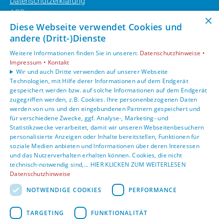
Datenschutzerklärung
AGB
×
Barrierefreiheitserklärung
Diese Webseite verwendet Cookies und
andere (Dritt-)Dienste
Unsere Bereiche
Weitere Informationen finden Sie in unseren:
Datenschutzhinweise •
Privatkunden
Impressum •
Kontakt
Karriere
Wir und auch Dritte verwenden auf unserer Webseite
Technologien, mit Hilfe derer Informationen auf dem Endgerät
Unternehmen
gespeichert werden bzw. auf solche Informationen auf dem Endgerät
Kontakt
zugegriffen werden, z.B. Cookies. Ihre personenbezogenen Daten
werden von uns und den eingebundenen Partnern gespeichert und
für verschiedene Zwecke, ggf. Analyse-, Marketing- und
Statistikzwecke verarbeitet, damit wir unseren Webseitenbesuchern
personalisierte Anzeigen oder Inhalte bereitstellen, Funktionen für
soziale Medien anbieten und Informationen über deren Interessen
und das Nutzerverhalten erhalten können. Cookies, die nicht
technisch-notwendig sind,... HIER KLICKEN ZUM WEITERLESEN
Datenschutzhinweise
NOTWENDIGE COOKIES
PERFORMANCE
TARGETING
FUNKTIONALITÄT