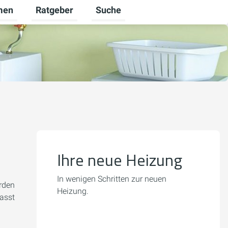
men
Ratgeber
Suche
ür Karriere umschalten
Untermenü für Unternehmen umschalten
Untermenü für Ratgeber umschalt
Ihre neue Heizung
In wenigen Schritten zur neuen
rden
Heizung.
passt