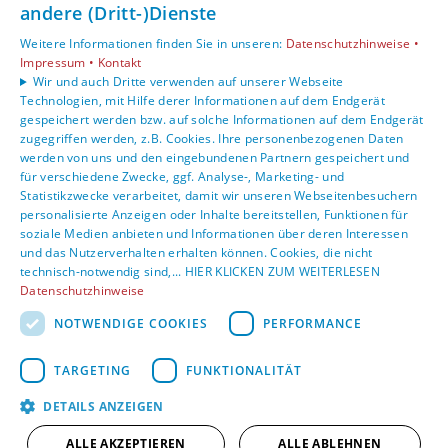
andere (Dritt-)Dienste
Unsere Bereiche
Weitere Informationen finden Sie in unseren:
Datenschutzhinweise •
Privatkunden
Impressum •
Kontakt
Karriere
Wir und auch Dritte verwenden auf unserer Webseite
Technologien, mit Hilfe derer Informationen auf dem Endgerät
Unternehmen
gespeichert werden bzw. auf solche Informationen auf dem Endgerät
Kontakt
zugegriffen werden, z.B. Cookies. Ihre personenbezogenen Daten
werden von uns und den eingebundenen Partnern gespeichert und
für verschiedene Zwecke, ggf. Analyse-, Marketing- und
Statistikzwecke verarbeitet, damit wir unseren Webseitenbesuchern
personalisierte Anzeigen oder Inhalte bereitstellen, Funktionen für
soziale Medien anbieten und Informationen über deren Interessen
und das Nutzerverhalten erhalten können. Cookies, die nicht
technisch-notwendig sind,... HIER KLICKEN ZUM WEITERLESEN
Datenschutzhinweise
NOTWENDIGE COOKIES
PERFORMANCE
TARGETING
FUNKTIONALITÄT
DETAILS ANZEIGEN
ALLE AKZEPTIEREN
ALLE ABLEHNEN