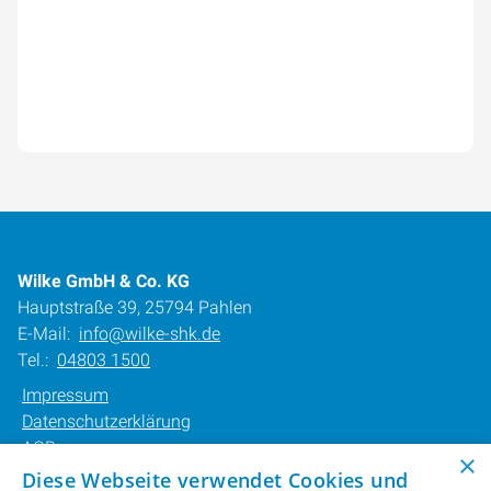
Wilke GmbH & Co. KG
Hauptstraße 39, 25794 Pahlen
E-Mail:
info@wilke-shk.de
Tel.:
04803 1500
Impressum
Datenschutzerklärung
AGB
×
Barrierefreiheitserklärung
Diese Webseite verwendet Cookies und