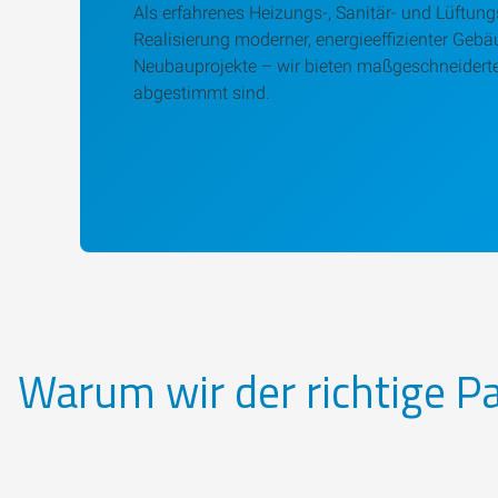
Als erfahrenes Heizungs-, Sanitär- und Lüftun
Realisierung moderner, energieeffizienter Ge
Neubauprojekte – wir bieten maßgeschneiderte
abgestimmt sind.
Warum wir der richtige Par