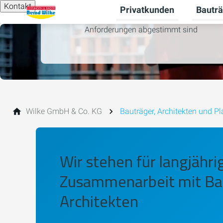
Kontakt
Privatkunden
Bauträ
Unterme
Wir bieten maßgeschneiderte Lösungen, 
Anforderungen abgestimmt sind
Wilke GmbH & Co. KG
Bauträger, Architekten und Pl
Wir stehen für langjähri
Zusammenarbeit mit Bau
Architekten