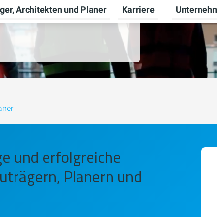
ger, Architekten und Planer
Karriere
Unterneh
nü für Privatkunden umschalten
Untermenü f
die optimal auf Ihre
aner
ge und erfolgreiche
trägern, Planern und