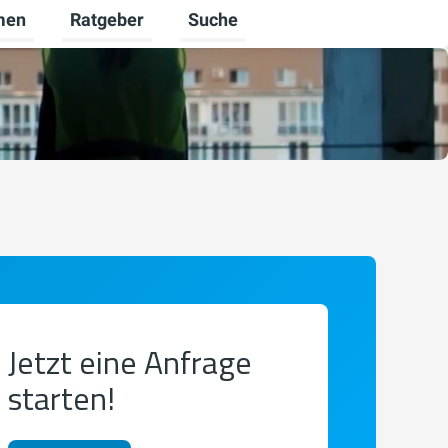
men
Ratgeber
Suche
ür Karriere umschalten
Untermenü für Unternehmen umschalten
Untermenü für Ratgeber umschalt
Jetzt eine Anfrage
starten!