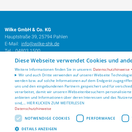
Wilke GmbH & Co. KG
Hauptstraße 39, 25794 Pahlen
E-Mail:
info@wilke-shk.de
Tel.:
04803 1500
Diese Webseite verwendet Cookies und ander
Impressum
Datenschutzerklärung
Weitere Informationen finden Sie in unseren:
Datenschutzhinweise 
Wir und auch Dritte verwenden auf unserer Webseite Technologien
AGB
werden bzw. auf solche Informationen auf dem Endgerät zugegriffe
Barrierefreiheitserklärung
uns und den eingebundenen Partnern gespeichert und für verschiede
verarbeitet, damit wir unseren Webseitenbesuchern personalisierte 
anbieten und Informationen über deren Interessen und das Nutzerve
sind,... HIER KLICKEN ZUM WEITERLESEN
Datenschutzhinweise
NOTWENDIGE COOKIES
PERFORMANCE
DETAILS ANZEIGEN