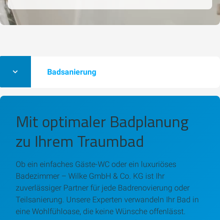
Badsanierung
Mit optimaler Badplanung
zu Ihrem Traumbad
Ob ein einfaches Gäste-WC oder ein luxuriöses
Badezimmer – Wilke GmbH & Co. KG ist Ihr
zuverlässiger Partner für jede Badrenovierung oder
Teilsanierung. Unsere Experten verwandeln Ihr Bad in
eine Wohlfühloase, die keine Wünsche offenlässt.