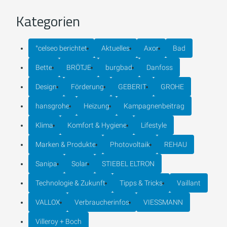
Kategorien
°celseo berichtet
Aktuelles
Axor
Bad
Bette
BRÖTJE
burgbad
Danfoss
Design
Förderung
GEBERIT
GROHE
hansgrohe
Heizung
Kampagnenbeitrag
Klima
Komfort & Hygiene
Lifestyle
Marken & Produkte
Photovoltaik
REHAU
Sanipa
Solar
STIEBEL ELTRON
Technologie & Zukunft
Tipps & Tricks
Vaillant
VALLOX
Verbraucherinfos
VIESSMANN
Villeroy + Boch