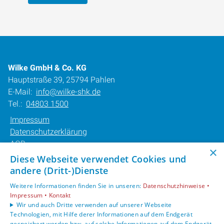
Wilke GmbH & Co. KG
Hauptstraße 39, 25794 Pahlen
E-Mail:
info@wilke-shk.de
Tel.:
04803 1500
Impressum
Datenschutzerklärung
AGB
×
Barrierefreiheitserklärung
Diese Webseite verwendet Cookies und
andere (Dritt-)Dienste
Unsere Bereiche
Weitere Informationen finden Sie in unseren:
Datenschutzhinweise •
Privatkunden
Impressum •
Kontakt
Karriere
Wir und auch Dritte verwenden auf unserer Webseite
Technologien, mit Hilfe derer Informationen auf dem Endgerät
Unternehmen
gespeichert werden bzw. auf solche Informationen auf dem Endgerät