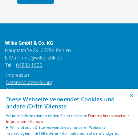
Wilke GmbH & Co. KG
Hauptstraße 39, 25794 Pahlen
E-Mail:
info@wilke-shk.de
Tel.:
04803 1500
Impressum
Datenschutzerklärung
AGB
×
Barrierefreiheitserklärung
Diese Webseite verwendet Cookies und
andere (Dritt-)Dienste
Unsere Bereiche
Weitere Informationen finden Sie in unseren:
Datenschutzhinweise •
Privatkunden
Impressum •
Kontakt
Karriere
Wir und auch Dritte verwenden auf unserer Webseite
Technologien, mit Hilfe derer Informationen auf dem Endgerät
Unternehmen