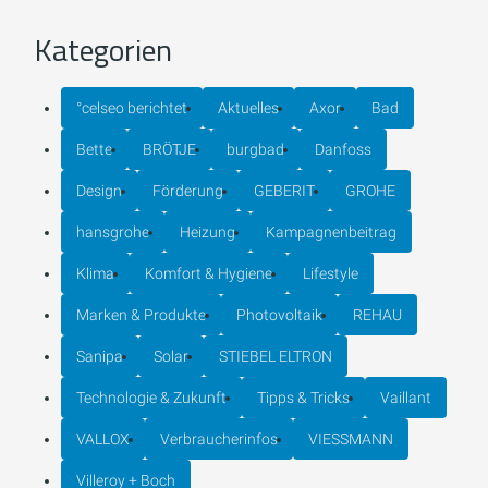
Kategorien
°celseo berichtet
Aktuelles
Axor
Bad
Bette
BRÖTJE
burgbad
Danfoss
Design
Förderung
GEBERIT
GROHE
hansgrohe
Heizung
Kampagnenbeitrag
Klima
Komfort & Hygiene
Lifestyle
Marken & Produkte
Photovoltaik
REHAU
Sanipa
Solar
STIEBEL ELTRON
Technologie & Zukunft
Tipps & Tricks
Vaillant
VALLOX
Verbraucherinfos
VIESSMANN
Villeroy + Boch