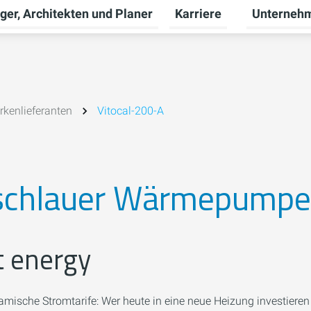
ger, Architekten und Planer
Karriere
Unterneh
nü für Privatkunden umschalten
Untermenü f
kenlieferanten
Vitocal-200-A
 schlauer Wärmepump
t energy
ische Stromtarife: Wer heute in eine neue Heizung investieren 