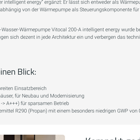
r intelligent energy“ ergänzt: Er lässt sich entweder als Wärmep
er unabhängig von der Wärmepumpe als Steuerungskomponente fü
uft-Wasser-Wärmepumpe Vitocal 200-A intelligent energy wurde 
gen sich dezent in jede Architektur ein und verbergen das techn
inen Blick:
reiten Einsatzbereich
nhäuser, für Neubau und Modernisierung
 -> A+++) für sparsamen Betrieb
ittel R290 (Propan) mit einem besonders niedrigen GWP von 0