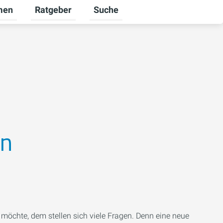
men
Ratgeber
Suche
ür Karriere umschalten
Untermenü für Unternehmen umschalten
Untermenü für Ratgeber umschalt
en
möchte, dem stellen sich viele Fragen. Denn eine neue