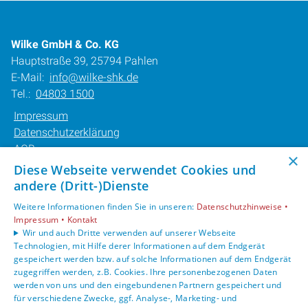
Wilke GmbH & Co. KG
Hauptstraße 39, 25794 Pahlen
E-Mail:
info@wilke-shk.de
Tel.:
04803 1500
Impressum
Datenschutzerklärung
AGB
×
Barrierefreiheitserklärung
Diese Webseite verwendet Cookies und
andere (Dritt-)Dienste
Unsere Bereiche
Weitere Informationen finden Sie in unseren:
Datenschutzhinweise •
Privatkunden
Impressum •
Kontakt
Karriere
Wir und auch Dritte verwenden auf unserer Webseite
Technologien, mit Hilfe derer Informationen auf dem Endgerät
Unternehmen
gespeichert werden bzw. auf solche Informationen auf dem Endgerät
Kontakt
zugegriffen werden, z.B. Cookies. Ihre personenbezogenen Daten
werden von uns und den eingebundenen Partnern gespeichert und
für verschiedene Zwecke, ggf. Analyse-, Marketing- und