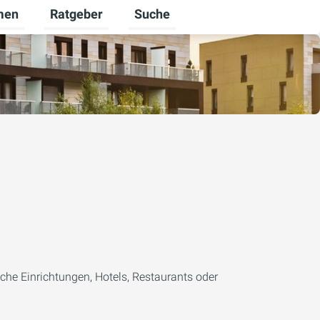
men
Ratgeber
Suche
ür Karriere umschalten
Untermenü für Unternehmen umschalten
Untermenü für Ratgeber umschalt
che Einrichtungen, Hotels, Restaurants oder