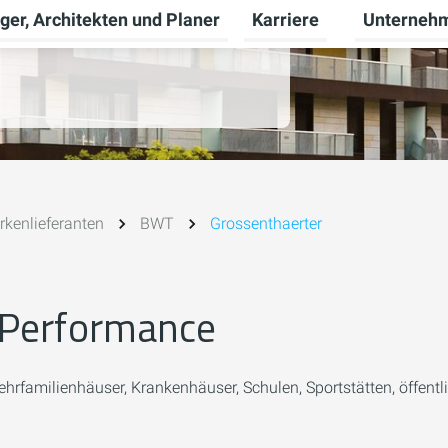
ger, Architekten und Planer
Karriere
Unterneh
nü für Privatkunden umschalten
Untermenü f
kenlieferanten
BWT
Grossenthaerter
e Performance
hrfamilienhäuser, Krankenhäuser, Schulen, Sportstätten, öffentli