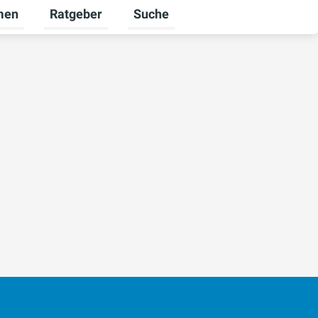
men
Ratgeber
Suche
ür Karriere umschalten
Untermenü für Unternehmen umschalten
Untermenü für Ratgeber umschalt