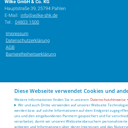
Wilke GmbH & Co. KG
Hauptstraße 39, 25794 Pahlen
E-Mail:
info@wilke-shk.de
Tel.:
04803 1500
Impressum
Datenschutzerklärung
AGB
Barrierefreiheitserklärung
Diese Webseite verwendet Cookies und ander
Weitere Informationen finden Sie in unseren:
Datenschutzhinweise 
Wir und auch Dritte verwenden auf unserer Webseite Technologien
werden bzw. auf solche Informationen auf dem Endgerät zugegriffe
uns und den eingebundenen Partnern gespeichert und für verschiede
verarbeitet, damit wir unseren Webseitenbesuchern personalisierte 
anbieten und Informationen über deren Interessen und das Nutzerve