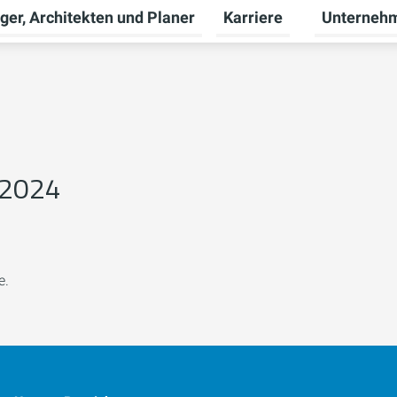
ger, Architekten und Planer
Karriere
Unterneh
nü für Privatkunden umschalten
Untermenü f
 2024
e.