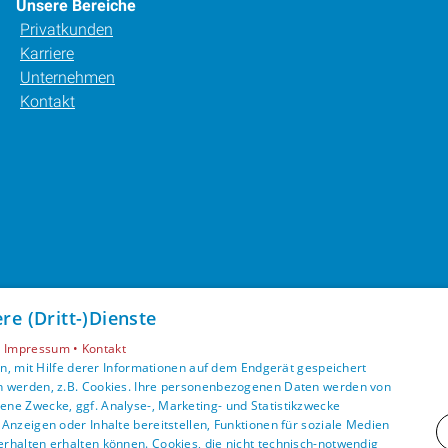
Unsere Bereiche
Privatkunden
Karriere
Unternehmen
Kontakt
e (Dritt-)Dienste
•
Impressum •
Kontakt
, mit Hilfe derer Informationen auf dem Endgerät gespeichert
n werden, z.B. Cookies. Ihre personenbezogenen Daten werden von
ne Zwecke, ggf. Analyse-, Marketing- und Statistikzwecke
Anzeigen oder Inhalte bereitstellen, Funktionen für soziale Medien
rhalten erhalten können. Cookies, die nicht technisch-notwendig