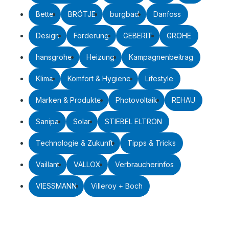
Bette
BRÖTJE
burgbad
Danfoss
Design
Förderung
GEBERIT
GROHE
hansgrohe
Heizung
Kampagnenbeitrag
Klima
Komfort & Hygiene
Lifestyle
Marken & Produkte
Photovoltaik
REHAU
Sanipa
Solar
STIEBEL ELTRON
Technologie & Zukunft
Tipps & Tricks
Vaillant
VALLOX
Verbraucherinfos
VIESSMANN
Villeroy + Boch